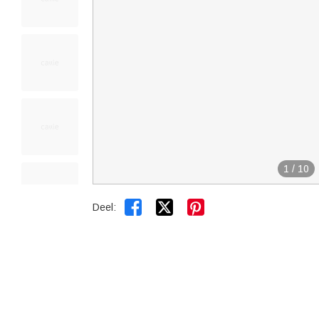
1
/
10


Deel: