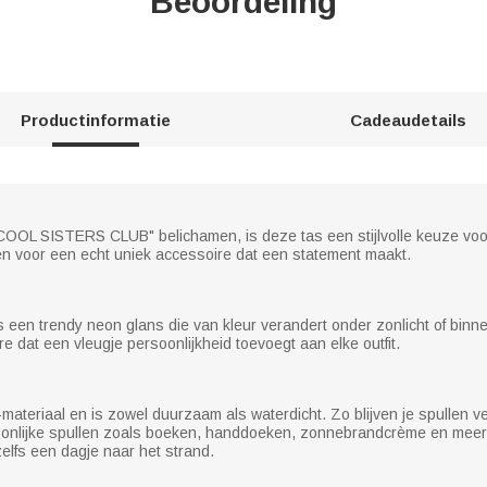
Beoordeling
Productinformatie
Cadeaudetails
 "COOL SISTERS CLUB" belichamen, is deze tas een stijlvolle keuze voo
en voor een echt uniek accessoire dat een statement maakt.
 een trendy neon glans die van kleur verandert onder zonlicht of binnenv
 dat een vleugje persoonlijkheid toevoegt aan elke outfit.
ateriaal en is zowel duurzaam als waterdicht. Zo blijven je spullen ve
onlijke spullen zoals boeken, handdoeken, zonnebrandcrème en meer. 
elfs een dagje naar het strand.