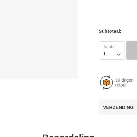
Subtotaal:

99 dagen
retour
VERZENDING