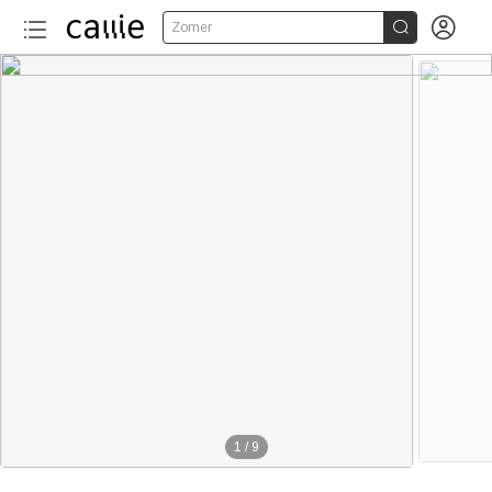


Zomer
1
/
9