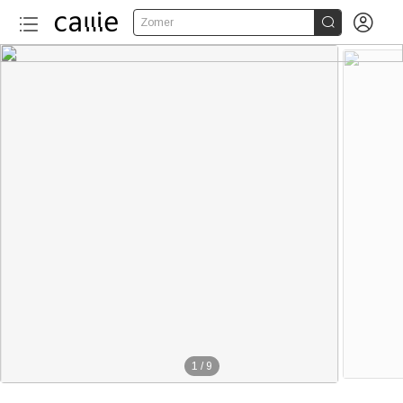


Zomer
1
/
9