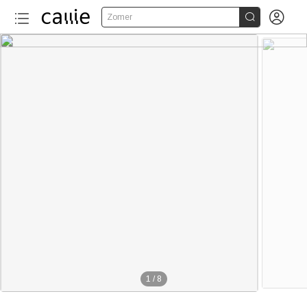


Zomer
1
/
8