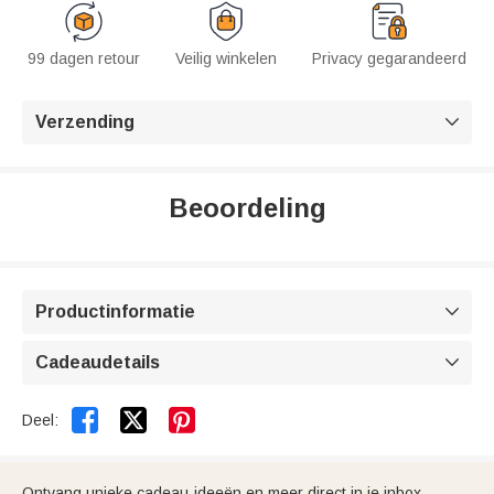
99 dagen retour
Veilig winkelen
Privacy gegarandeerd
Verzending

Beoordeling
Productinformatie

Cadeaudetails



Deel:
Ontvang unieke cadeau-ideeën en meer direct in je inbox.