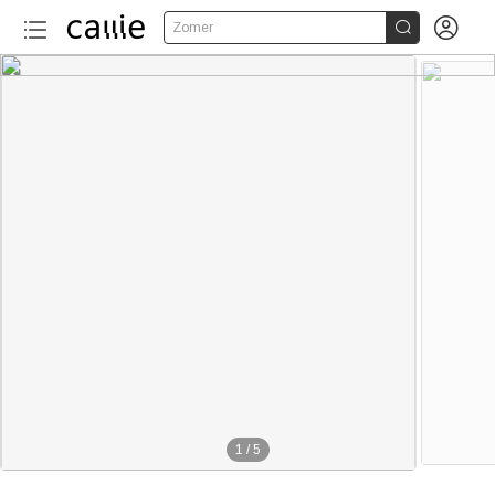


Zomer
1
/
5