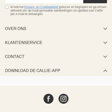
Ik heb het
Privacy- en Cookiebeleid
gelezen en begrepen en ga ermee
akkoord om op maat gemaakte aanbiedingen en updates van Callie
per e-mail te ontvangen.
OVER ONS

KLANTENSERVICE

CONTACT

DOWNLOAD DE CALLIE-APP
