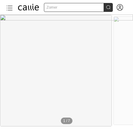


Zomer
1
/
7