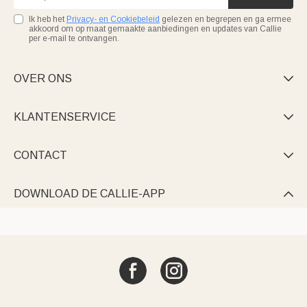
Ik heb het
Privacy- en Cookiebeleid
gelezen en begrepen en ga ermee
akkoord om op maat gemaakte aanbiedingen en updates van Callie
per e-mail te ontvangen.
OVER ONS

KLANTENSERVICE

CONTACT

DOWNLOAD DE CALLIE-APP
