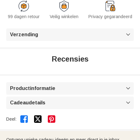
99 dagen retour
Veilig winkelen
Privacy gegarandeerd
Verzending

Recensies
Productinformatie

Cadeaudetails



Deel:
Ontvang unieke cadeau-ideeën en meer direct in je inbox.