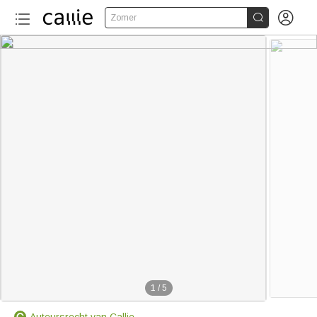


Zomer
1
/
5
Auteursrecht van Callie