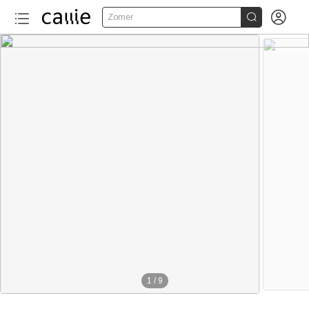


Zomer
1
/
9