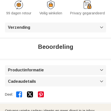
99 dagen retour
Veilig winkelen
Privacy gegarandeerd
Verzending

Beoordeling
Productinformatie

Cadeaudetails



Deel:
Ontvang unieke cadeau-ideeën en meer direct in je inbox.