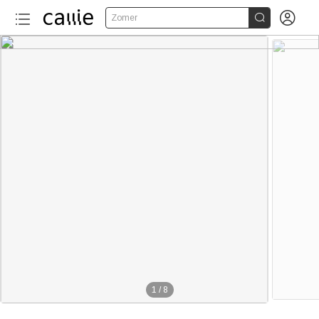


Zomer
1
/
8