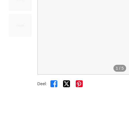
1
/
5


Deel: