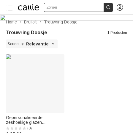


Zomer
Home
Bruiloft
Trouwring Doosje
/
/
Trouwring Doosje
1 Producten

Relevantie
Sorteer op
Gepersonaliseerde
zeshoekige glazen
ringendoos met
(0)
bloemenwapen, initiaal en mos