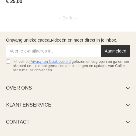
€ 25,00
– decoratie voor ceremonies,
huwelijksverjaardag, verloving
– cadeau voor koppels
-- Einde --
Ontvang unieke cadeau-ideeën en meer direct in je inbox.
Aanmelden
Ik heb het
Privacy- en Cookiebeleid
gelezen en begrepen en ga ermee
akkoord om op maat gemaakte aanbiedingen en updates van Callie
per e-mail te ontvangen.
OVER ONS

KLANTENSERVICE

CONTACT
