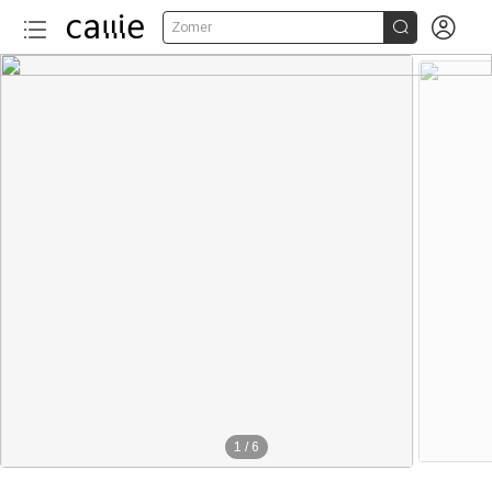


Zomer
1
/
6