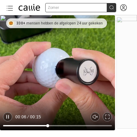


Zomer
330+
mensen hebben de afgelopen 24 uur gekeken
00:06
00:15
P
U
E
a
n
n
u
m
t