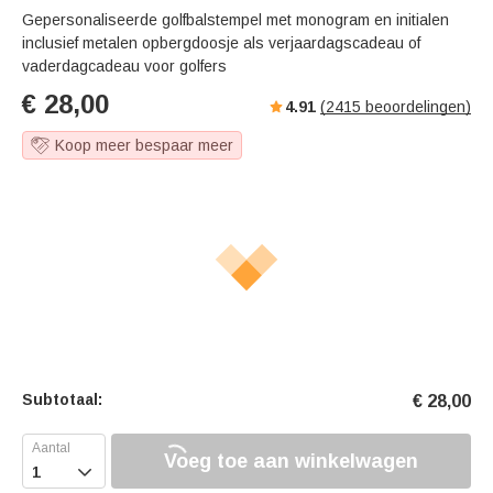
s
u
e
Gepersonaliseerde golfbalstempel met monogram en initialen
e
t
r
inclusief metalen opbergdoosje als verjaardagscadeau of
e
f
vaderdagcadeau voor golfers
u
€
28,00
4.91
(
2415
beoordelingen)
l
l
Koop meer bespaar meer
s
c
r
e
e
n
Subtotaal:
€
28,00
Voeg toe aan winkelwagen
