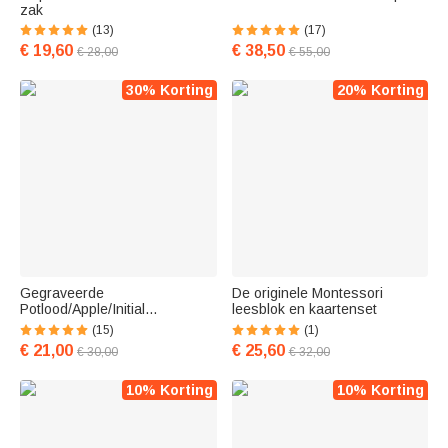
zak
(13)
(17)
€ 19,60
€ 38,50
€ 28,00
€ 55,00
30% Korting
20% Korting
Gegraveerde
De originele Montessori
Potlood/Apple/Initial
leesblok en kaartenset
Sleutelkoord Id-
(15)
(1)
Kentekenhouder
€ 21,00
€ 25,60
€ 30,00
€ 32,00
10% Korting
10% Korting