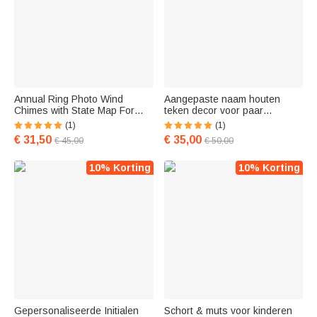
Annual Ring Photo Wind
Aangepaste naam houten
Chimes with State Map For
teken decor voor paar
Anniversary
boerderij bruiloft verjaardag
(1)
(1)
housewarming
€ 31,50
€ 35,00
€ 45,00
€ 50,00
10% Korting
10% Korting
Gepersonaliseerde Initialen
Schort & muts voor kinderen