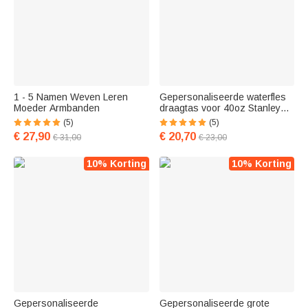
1 - 5 Namen Weven Leren
Gepersonaliseerde waterfles
Moeder Armbanden
draagtas voor 40oz Stanley
Tumbler met geborduurde
(5)
(5)
naam en letter hanger reis
€ 27,90
€ 20,70
€ 31,00
€ 23,00
accessoires
verjaardagscadeau voor haar
10% Korting
10% Korting
Gepersonaliseerde
Gepersonaliseerde grote