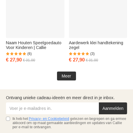
Naam Houten Speelgoedauto
Aardewerk klei handtekening
Voor Kinderen | Callie
zegel
(6)
(3)
€ 27,90
€ 27,90
€ 31,00
€ 31,00
Meer
Ontvang unieke cadeau-ideeën en meer direct in je inbox.
Aanmelden
Ik heb het
Privacy- en Cookiebeleid
gelezen en begrepen en ga ermee
akkoord om op maat gemaakte aanbiedingen en updates van Callie
per e-mail te ontvangen.