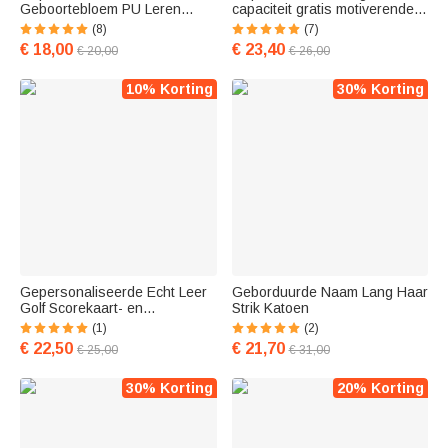
Geboortebloem PU Leren
capaciteit gratis motiverende
Portemonnee Draagbare
fitness tijd marker waterfles
(8)
(7)
Muntportemonnee met 8
met gradiënt naam en riet
€ 18,00
€ 23,40
€ 20,00
€ 26,00
Kaartsleuven Verjaardags
handvat verjaardagscadeau
Cadeau voor Haar
voor mannen vrouwen
10% Korting
30% Korting
Gepersonaliseerde Echt Leer
Geborduurde Naam Lang Haar
Golf Scorekaart- en
Strik Katoen
Afstandsboekhouder met
(1)
(2)
Gegraveerde Naam
€ 22,50
€ 21,70
€ 25,00
€ 31,00
Verjaardag of
Wedstrijddagcadeau voor
Heren en Golfliefhebbers
30% Korting
20% Korting