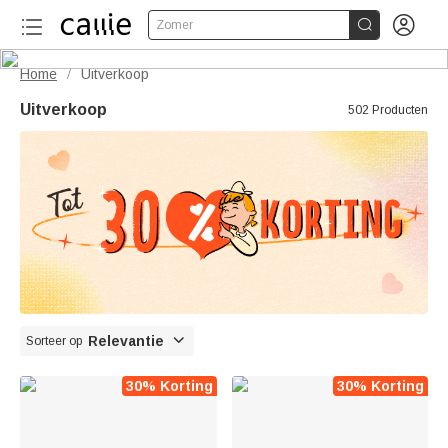


Zomer
Home
Uitverkoop
/
Uitverkoop
502 Producten

Relevantie
Sorteer op
30% Korting
30% Korting