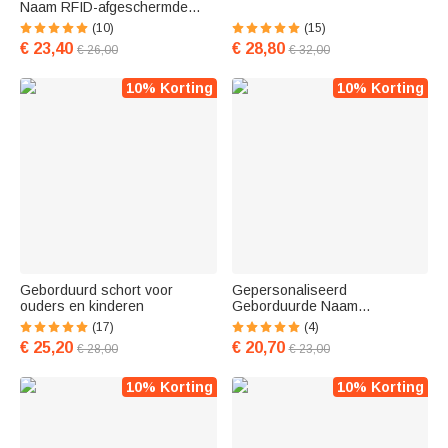
Naam RFID-afgeschermde
Magnetische Slanke Leren
(10)
(15)
Portemonnee Geldclip met
€ 23,40
€ 28,80
€ 26,00
€ 32,00
Gegraveerde Tekst Verjaardag
Vaderdag Cadeau voor
Mannen
10% Korting
10% Korting
Geborduurd schort voor
Gepersonaliseerd
ouders en kinderen
Geborduurde Naam
Verstelbaar Ademend Harnas
(17)
(4)
Vest van Mesh voor Puppy
€ 25,20
€ 20,70
€ 28,00
€ 23,00
Hond
10% Korting
10% Korting